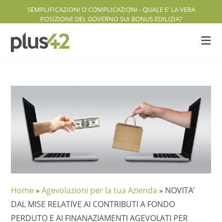
Salta
SEMPLIFICAZIONI O COMPLICAZIONI - QUALE E' LA VERA
al
POSIZIONE DEL GOVERNO SUI BONUS EDILIZIA?
contenuto
Home
»
Agevolazioni per la tua Azienda
»
NOVITA’
DAL MISE RELATIVE AI CONTRIBUTI A FONDO
PERDUTO E AI FINANAZIAMENTI AGEVOLATI PER