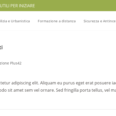
TILI PER INIZIARE
ilizia e Urbanistica
Formazione a distanza
Sicurezza e Antinc
ti
zione Plus42
etur adipiscing elit. Aliquam eu purus eget erat posuere ia
do sit amet sem vel ornare. Sed fringilla porta tellus, vel ma