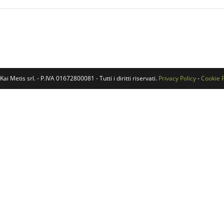
i Metis srl. - P.IVA 01672800081 - Tutti i diritti riservati.
Privacy Policy
-
Cookie P