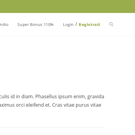
/
Attiva/disatt
endio
Super Bonus 110%
Login
Registrati
la
ricerca
sul
culis id in diam. Phasellus ipsum enim, gravida
ximus orci eleifend et. Cras vitae purus vitae
sito