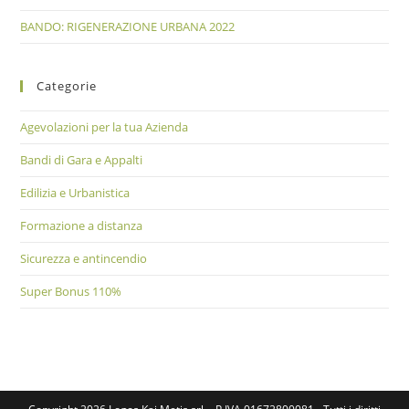
BANDO: RIGENERAZIONE URBANA 2022
Categorie
Agevolazioni per la tua Azienda
Bandi di Gara e Appalti
Edilizia e Urbanistica
Formazione a distanza
Sicurezza e antincendio
Super Bonus 110%