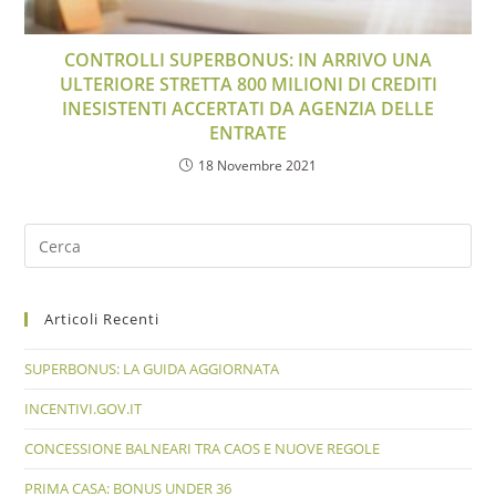
CONTROLLI SUPERBONUS: IN ARRIVO UNA
ULTERIORE STRETTA 800 MILIONI DI CREDITI
INESISTENTI ACCERTATI DA AGENZIA DELLE
ENTRATE
18 Novembre 2021
Articoli Recenti
SUPERBONUS: LA GUIDA AGGIORNATA
INCENTIVI.GOV.IT
CONCESSIONE BALNEARI TRA CAOS E NUOVE REGOLE
PRIMA CASA: BONUS UNDER 36