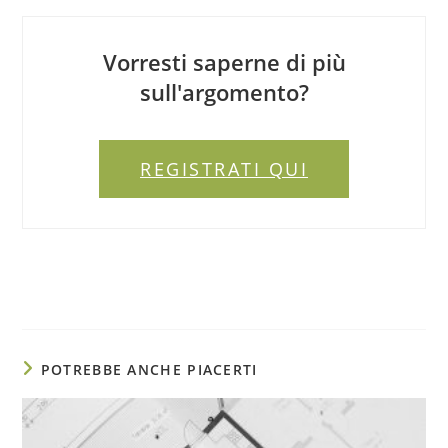
Vorresti saperne di più
sull'argomento?
REGISTRATI QUI
POTREBBE ANCHE PIACERTI