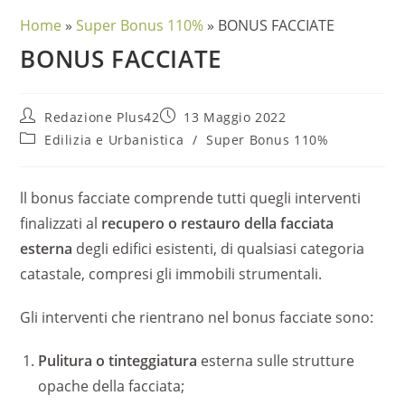
Home
»
Super Bonus 110%
»
BONUS FACCIATE
BONUS FACCIATE
Redazione Plus42
13 Maggio 2022
Edilizia e Urbanistica
/
Super Bonus 110%
ll bonus facciate comprende tutti quegli interventi
finalizzati al
recupero o restauro della facciata
esterna
degli edifici esistenti, di qualsiasi categoria
catastale, compresi gli immobili strumentali.
Gli interventi che rientrano nel bonus facciate sono:
Pulitura o tinteggiatura
esterna sulle strutture
opache della facciata;