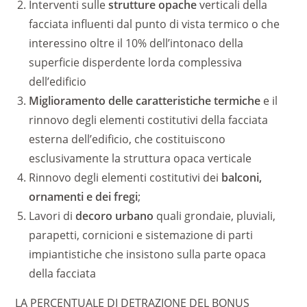
Interventi sulle
strutture opache
verticali della
facciata influenti dal punto di vista termico o che
interessino oltre il 10% dell’intonaco della
superficie disperdente lorda complessiva
dell’edificio
Miglioramento delle caratteristiche termiche
e il
rinnovo degli elementi costitutivi della facciata
esterna dell’edificio, che costituiscono
esclusivamente la struttura opaca verticale
Rinnovo degli elementi costitutivi dei
balconi,
ornamenti e dei fregi
;
Lavori di
decoro urbano
quali grondaie, pluviali,
parapetti, cornicioni e sistemazione di parti
impiantistiche che insistono sulla parte opaca
della facciata
LA PERCENTUALE DI DETRAZIONE DEL BONUS